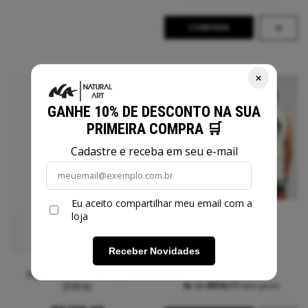
COMPRAR
⨉
GANHE 10% DE DESCONTO NA SUA
PRIMEIRA COMPRA 🛒
Cadastre e receba em seu e-mail
Eu aceito compartilhar meu email com a
loja
Regata Wheel
R$96,99
Receber Novidades
R$92,14 NO PIX
Performance 19” Preta
(Extra)
6
x de
R$16,17
sem juros