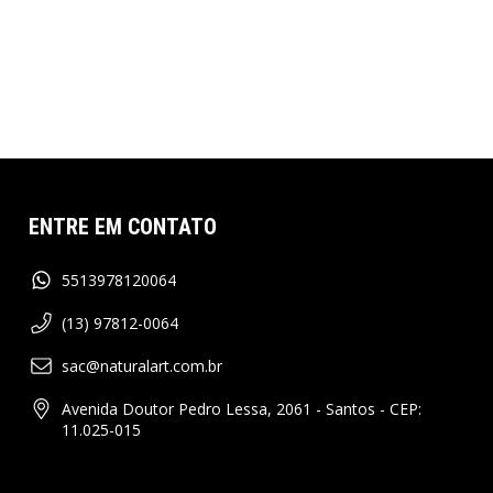
Eu aceito compartilhar meu email com a loja
Receber Novidades
ENTRE EM CONTATO
5513978120064
(13) 97812-0064
sac@naturalart.com.br
Avenida Doutor Pedro Lessa, 2061 - Santos - CEP:
11.025-015