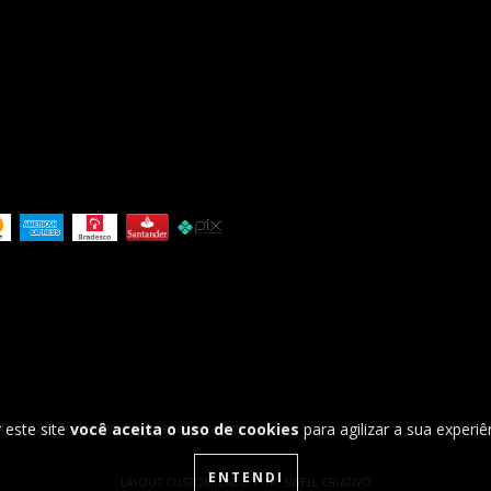
 este site
você aceita o uso de cookies
para agilizar a sua experi
 2026. Todos os direitos reservados.
ENTENDI
LAYOUT CUSTOMIZADO POR:
SWELL CRIATIVO