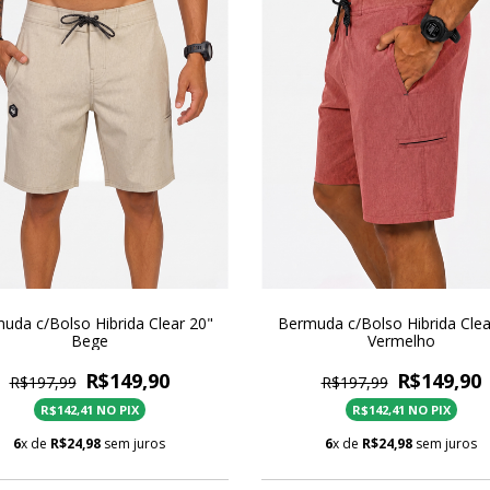
uda c/Bolso Hibrida Clear 20"
Bermuda c/Bolso Hibrida Clea
Bege
Vermelho
⨉
R$149,90
R$149,90
R$197,99
R$197,99
GANHE 10% DE DESCONTO NA SUA PRIMEIRA
R$142,41 NO PIX
R$142,41 NO PIX
COMPRA 🛒
6
x de
R$24,98
sem juros
6
x de
R$24,98
sem juros
Cadastre e receba em seu e-mail