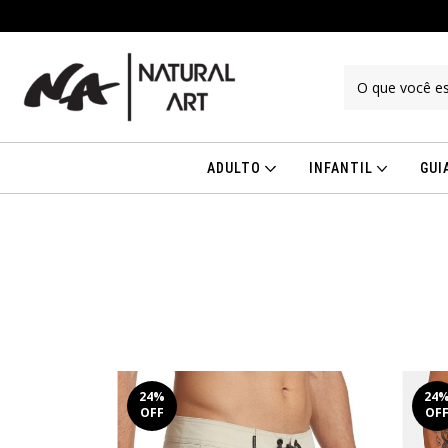
ADULTO
INFANTIL
GUI
24
%
24
OFF
OF