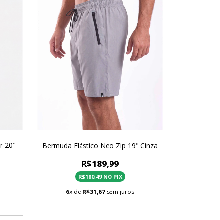
r 20"
Bermuda Elástico Neo Zip 19" Cinza
R$189,99
R$180,49 NO PIX
6
x de
R$31,67
sem juros