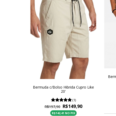
Berm
Bermuda c/Bolso Hibrida Cupro Like
20'
(1)
R$149,90
R$197,90
R$142,41 NO PIX